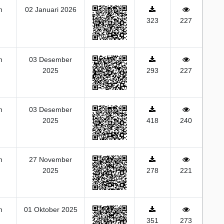
n
02 Januari 2026
323
227
n
03 Desember
2025
293
227
n
03 Desember
2025
418
240
n
27 November
2025
278
221
n
01 Oktober 2025
351
273