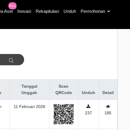
Baru
a Aset
Inovasi
Rekapitulasi
Unduh
Permohonan
Tanggal
Scan
u
Unggah
QRCode
Unduh
Detail
n
11 Februari 2026
237
185