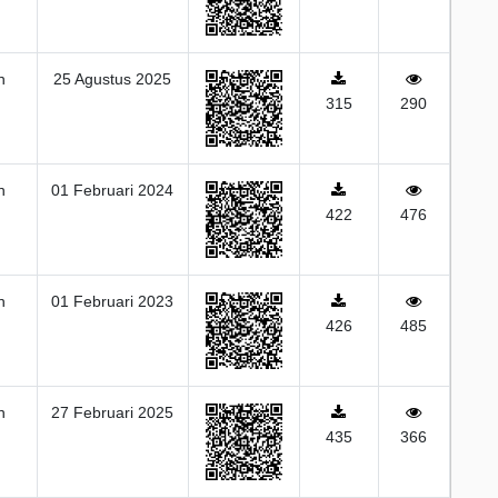
n
25 Agustus 2025
315
290
n
01 Februari 2024
422
476
n
01 Februari 2023
426
485
n
27 Februari 2025
435
366