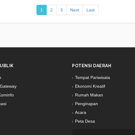
1
2
3
Next
Last
UBLIK
POTENSI DAERAH
n
Tempat Pariwisata
Gateway
Ekonomi Kreatif
Kominfo
Rumah Makan
kasi
Penginapan
Acara
Peta Desa