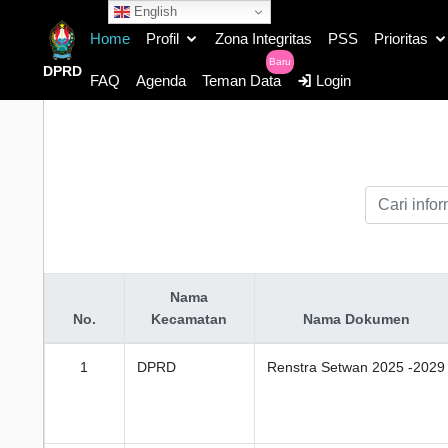
English
Home
Profil
Zona Integritas
PSS
Prioritas
Baru
DPRD
FAQ
Agenda
Teman Data
Login
Nama
No.
Kecamatan
Nama Dokumen
1
DPRD
Renstra Setwan 2025 -2029