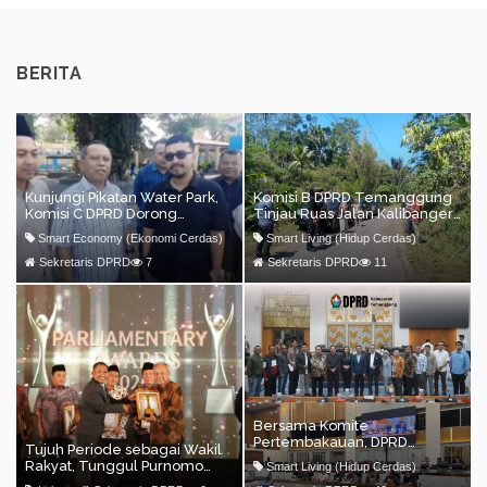
BERITA
Kunjungi Pikatan Water Park,
Komisi B DPRD Temanggung
Komisi C DPRD Dorong
Tinjau Ruas Jalan Kalibanger
Pengembangan Wisata
(Ngadisepi)–Kemiriombo,
Smart Economy (Ekonomi Cerdas)
Smart Living (Hidup Cerdas)
Dorong Percepatan
Penanganan Infrastruktur
Sekretaris DPRD
7
Sekretaris DPRD
11
Bersama Komite
Pertembakauan, DPRD
Tujuh Periode sebagai Wakil
Kabupaten Temanggung
Rakyat, Tunggul Purnomo
Smart Living (Hidup Cerdas)
Boyong Aspirasi Petani
Berpegang pada Politik