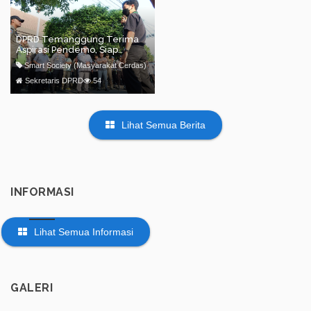
Kepada Masyarakat
DPRD Temanggung Terima
Aspirasi Pendemo, Siap
Teruskan ke Pusat
Smart Society (Masyarakat Cerdas)
Sekretaris DPRD
54
Lihat Semua Berita
INFORMASI
Lihat Semua Informasi
GALERI