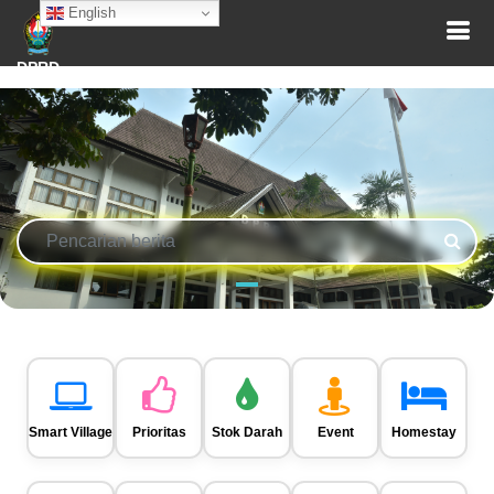
English
DPRD
Smart Village
Prioritas
Stok Darah
Event
Homestay