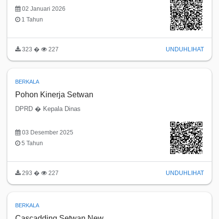
02 Januari 2026
1 Tahun
323 �
227
UNDUH
LIHAT
BERKALA
Pohon Kinerja Setwan
DPRD � Kepala Dinas
03 Desember 2025
5 Tahun
293 �
227
UNDUH
LIHAT
BERKALA
Cascadding Setwan New