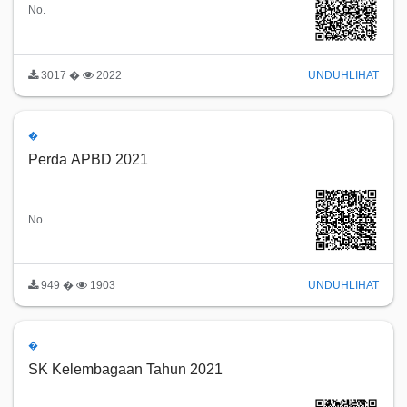
No.
3017 �
2022
UNDUH
LIHAT
�
Perda APBD 2021
No.
949 �
1903
UNDUH
LIHAT
�
SK Kelembagaan Tahun 2021