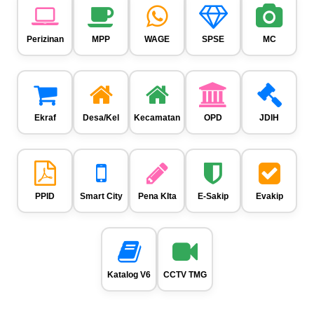
Perizinan
MPP
WAGE
SPSE
MC
Ekraf
Desa/Kel
Kecamatan
OPD
JDIH
PPID
Smart City
Pena KIta
E-Sakip
Evakip
Katalog V6
CCTV TMG