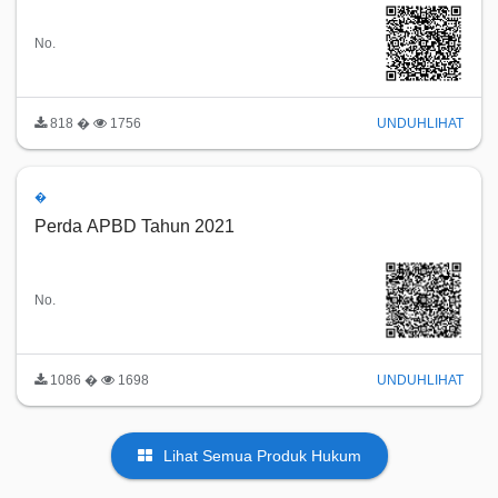
No.
818 �
1756
UNDUH
LIHAT
�
Perda APBD Tahun 2021
No.
1086 �
1698
UNDUH
LIHAT
Lihat Semua Produk Hukum