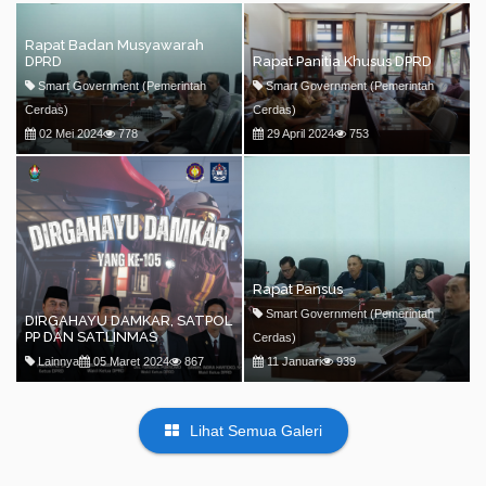
Rapat Badan Musyawarah
DPRD
Rapat Panitia Khusus DPRD
Smart Government (Pemerintah
Smart Government (Pemerintah
Cerdas)
Cerdas)
02 Mei 2024
778
29 April 2024
753
Rapat Pansus
Smart Government (Pemerintah
DIRGAHAYU DAMKAR, SATPOL
PP DAN SATLINMAS
Cerdas)
Lainnya
05 Maret 2024
867
11 Januari
939
Lihat Semua Galeri