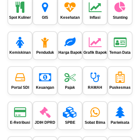
Spot Kuliner
GIS
Kesehatan
Inflasi
Stunting
Kemiskinan
Penduduk
Harga Bapok
Grafik Bapok
Teman Data
Portal SDI
Keuangan
Pajak
RAMAH
Puskesmas
E-Retribusi
JDIH DPRD
SPBE
Sobat Bima
Pariwisata