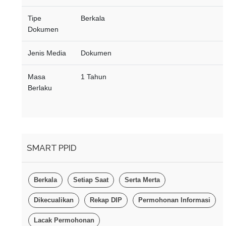
Tipe
Berkala
Dokumen
Jenis Media
Dokumen
Masa
1 Tahun
Berlaku
SMART PPID
Berkala
Setiap Saat
Serta Merta
Dikecualikan
Rekap DIP
Permohonan Informasi
Lacak Permohonan