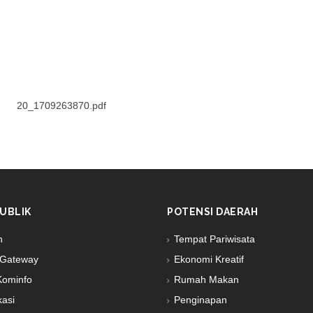
20_1709263870.pdf
UBLIK
POTENSI DAERAH
n
Tempat Pariwisata
Gateway
Ekonomi Kreatif
Kominfo
Rumah Makan
kasi
Penginapan