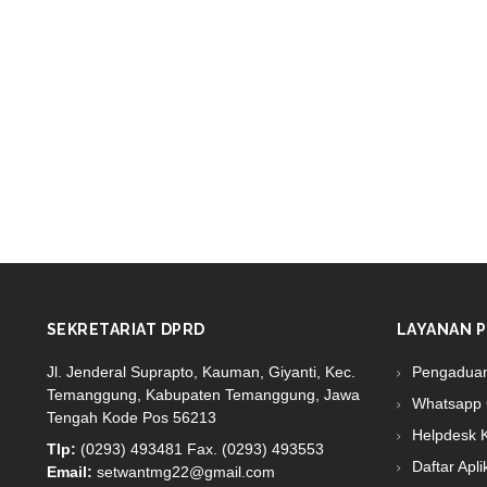
SEKRETARIAT DPRD
LAYANAN P
Jl. Jenderal Suprapto, Kauman, Giyanti, Kec.
Pengadua
Temanggung, Kabupaten Temanggung, Jawa
Whatsapp 
Tengah Kode Pos 56213
Helpdesk 
Tlp:
(0293) 493481 Fax. (0293) 493553
Daftar Apli
Email:
setwantmg22@gmail.com