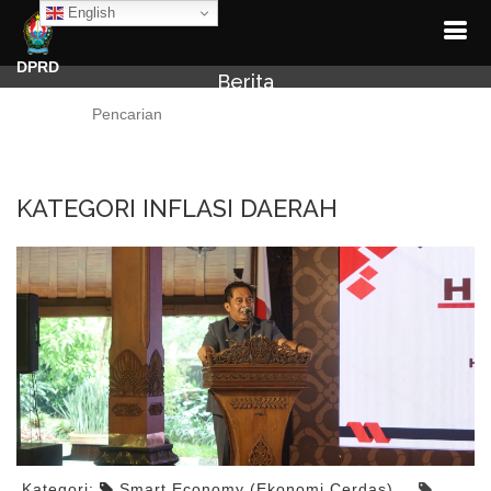
English
DPRD
Berita
Cari
KATEGORI INFLASI DAERAH
Kategori:
Smart Economy (Ekonomi Cerdas)
,