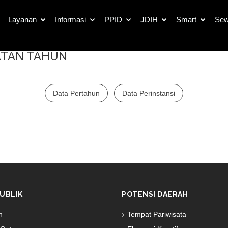
Layanan
Informasi
PPID
JDIH
Smart
Sew
ATAN TAHUN
Data Pertahun
Data Perinstansi
UBLIK
POTENSI DAERAH
n
Tempat Pariwisata