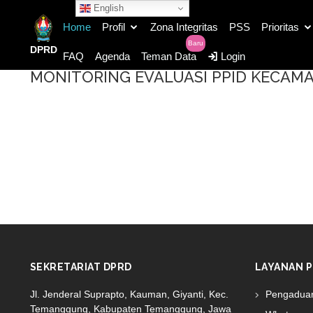
English
Home
Profil
Zona Integritas
PSS
Prioritas
Baru
DPRD
FAQ
Agenda
Teman Data
Login
MONITORING EVALUASI PPID KECAM
SEKRETARIAT DPRD
LAYANAN P
Jl. Jenderal Suprapto, Kauman, Giyanti, Kec.
Pengadua
Temanggung, Kabupaten Temanggung, Jawa