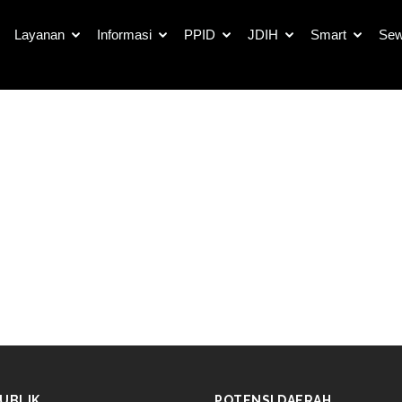
Berita
Layanan
Informasi
PPID
JDIH
Smart
Sew
UBLIK
POTENSI DAERAH