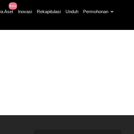
Baru
a Aset
Inovasi
Rekapitulasi
Unduh
Permohonan
Cari