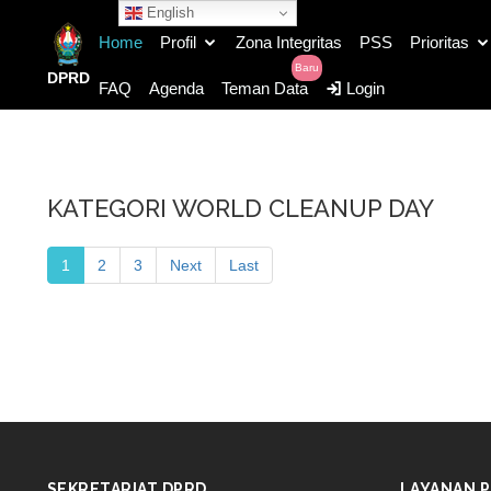
English
Home
Profil
Zona Integritas
PSS
Prioritas
Baru
DPRD
FAQ
Agenda
Teman Data
Login
KATEGORI WORLD CLEANUP DAY
1
2
3
Next
Last
SEKRETARIAT DPRD
LAYANAN P