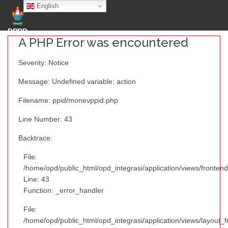
English
DPRD
A PHP Error was encountered
Severity: Notice
Message: Undefined variable: action
Filename: ppid/monevppid.php
Line Number: 43
Backtrace:
File:
/home/opd/public_html/opd_integrasi/application/views/fronte
Line: 43
Function: _error_handler
File:
/home/opd/public_html/opd_integrasi/application/views/layout_