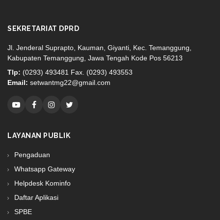
SEKRETARIAT DPRD
Jl. Jenderal Suprapto, Kauman, Giyanti, Kec. Temanggung,
Kabupaten Temanggung, Jawa Tengah Kode Pos 56213
Tlp:
(0293) 493481 Fax. (0293) 493553
Email:
setwantmg22@gmail.com
LAYANAN PUBLIK
Pengaduan
Whatsapp Gateway
Helpdesk Kominfo
Daftar Aplikasi
SPBE