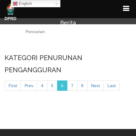
English
DPRD
Berita
Cari
KATEGORI PENURUNAN
PENGANGGURAN
First
Prev
4
5
6
7
8
Next
Last