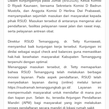
Dalam kunjungannya pada Jumat (8/5/2026), Ketua Komisi
D Riyadi Kaunaen, bersama Sekretaris Komisi D Badrun
Mustofa, dan Anggota Komisi D Herlina Dwi Prabawati,
menyampaikan sejumlah masukan dari masyarakat kepada
pihak RSUD. Masukan tersebut di antaranya mengenai alur
pendaftaran, fasilitas pelayanan rawat jalan dan rawat inap,
serta pelayanan antrean obat.
Direktur RSUD Temanggung, dr. Tetty Kurniawati,
menyambut baik kunjungan kerja tersebut. Kunjungan ini
dinilai sebagai wujud check and balances guna memastikan
hak-hak kesehatan masyarakat Kabupaten Temanggung
terpenuhi dengan optimal.
Menanggapi masukan tersebut, dr. Tetty memaparkan
bahwa RSUD Temanggung telah melakukan berbagai
inovasi layanan. Pada aspek pendaftaran, RSUD telah
menyediakan layanan daring (online) melalui laman
https://rsudramah.temanggungkab.go.id/. Layanan ini
mempermudah masyarakat untuk mendaftar di mana pun
dan kapan pun. Selain itu, tersedia Anjungan Pendaftaran
Mandiri (APM) bagi masyarakat yang ingin melakukan
proses pendaftaran secara mandiri di lokasi rumah sakit.