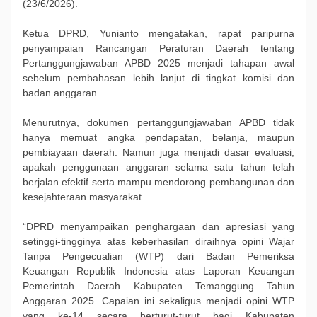
(23/6/2026).
Ketua DPRD, Yunianto mengatakan, rapat paripurna
penyampaian Rancangan Peraturan Daerah tentang
Pertanggungjawaban APBD 2025 menjadi tahapan awal
sebelum pembahasan lebih lanjut di tingkat komisi dan
badan anggaran.
Menurutnya, dokumen pertanggungjawaban APBD tidak
hanya memuat angka pendapatan, belanja, maupun
pembiayaan daerah. Namun juga menjadi dasar evaluasi,
apakah penggunaan anggaran selama satu tahun telah
berjalan efektif serta mampu mendorong pembangunan dan
kesejahteraan masyarakat.
“DPRD menyampaikan penghargaan dan apresiasi yang
setinggi-tingginya atas keberhasilan diraihnya opini Wajar
Tanpa Pengecualian (WTP) dari Badan Pemeriksa
Keuangan Republik Indonesia atas Laporan Keuangan
Pemerintah Daerah Kabupaten Temanggung Tahun
Anggaran 2025. Capaian ini sekaligus menjadi opini WTP
yang ke-14 secara berturut-turut bagi Kabupaten