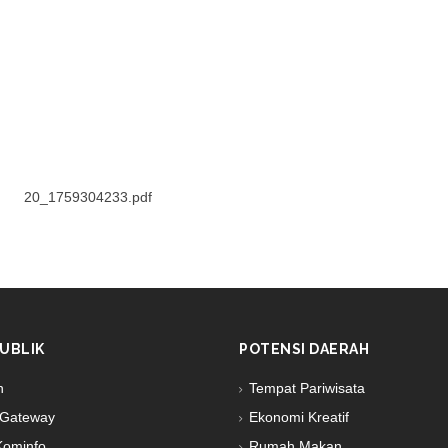
20_1759304233.pdf
UBLIK
POTENSI DAERAH
n
Tempat Pariwisata
Gateway
Ekonomi Kreatif
Kominfo
Rumah Makan