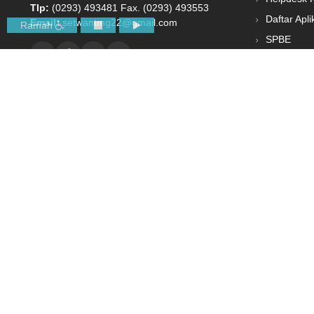
Tlp:
(0293) 493481 Fax. (0293) 493553
Daftar Apli
Email:
setwantmg22@gmail.com
Ramah
SPBE