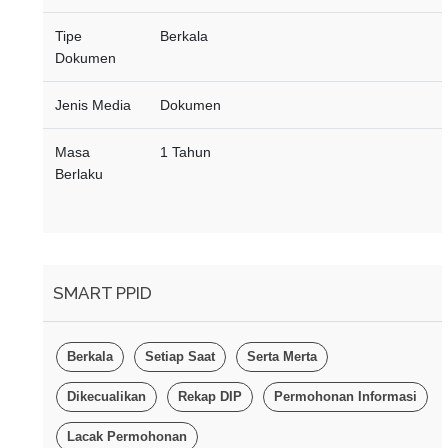
PENDAHULUAN
Tipe
Berkala
Dokumen
BAB II EVALUASI
PELAKSANAAN RENJA DPRD
Jenis Media
Dokumen
SAMPAI DENGAN TRIWULAN I
TAHUN 2025
Masa
1 Tahun
BAB III
Berlaku
RENCANA KERJA DAN
PENDANAAN
BAB IV
PENUTUP
SMART PPID
Berkala
Setiap Saat
Serta Merta
Dikecualikan
Rekap DIP
Permohonan Informasi
Lacak Permohonan