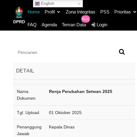
English
Home
Profil
Zona Integritas
PSS
Prioritas
Baru
DPRD
FAQ
Agenda
Teman Data
Login
DETAIL
HALAMAN VERIFIKASI
Nama
Renja Perubahan Setwan 2025
Dokumen
Telah diteliti dan diverifikasi oleh
petugas verifikator,
Tgl. Upload
01 Oktober 2025
DAFTAR ISI
DAFTAR TABEL
Penanggung
Kepala Dinas
Jawab
BAB I