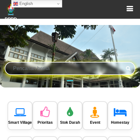
English
DPRD
Smart Village
Prioritas
Stok Darah
Event
Homestay