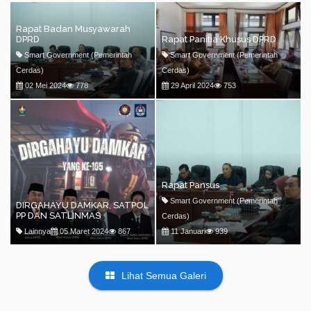
Rapat Badan Musyawarah
DPRD
Rapat Panitia Khusus DPRD
Smart Government (Pemerintah
Smart Government (Pemerintah
Cerdas)
Cerdas)
02 Mei 2024
778
29 April 2024
753
Rapat Pansus
Smart Government (Pemerintah
DIRGAHAYU DAMKAR, SATPOL
PP DAN SATLINMAS
Cerdas)
Lainnya
05 Maret 2024
867
11 Januari
939
Lihat Semua Galeri