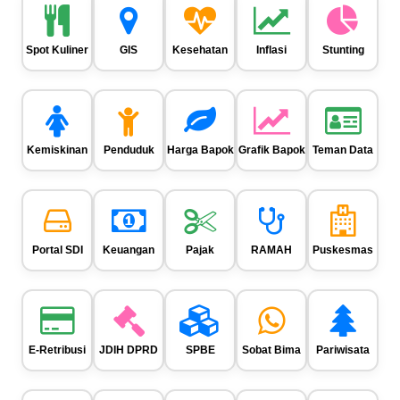
Spot Kuliner
GIS
Kesehatan
Inflasi
Stunting
Kemiskinan
Penduduk
Harga Bapok
Grafik Bapok
Teman Data
Portal SDI
Keuangan
Pajak
RAMAH
Puskesmas
E-Retribusi
JDIH DPRD
SPBE
Sobat Bima
Pariwisata