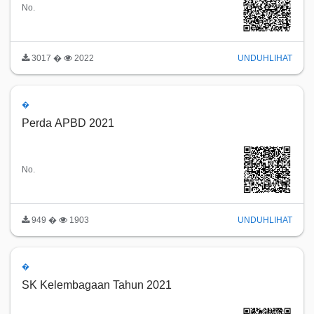
No.
3017 �
2022
UNDUH
LIHAT
�
Perda APBD 2021
No.
949 �
1903
UNDUH
LIHAT
�
SK Kelembagaan Tahun 2021