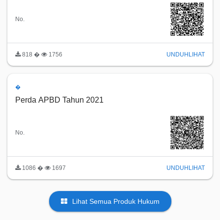
No.
818 �
1756
UNDUH
LIHAT
�
Perda APBD Tahun 2021
No.
1086 �
1697
UNDUH
LIHAT
Lihat Semua Produk Hukum