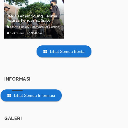
Kepada Masyarakat
DPRD Temanggung Terima
Aspirasi Pendemo, Siap
Teruskan ke Pusat
Smart Society (Masyarakat Cerdas)
Sekretaris DPRD
54
Lihat Semua Berita
INFORMASI
Lihat Semua Informasi
GALERI