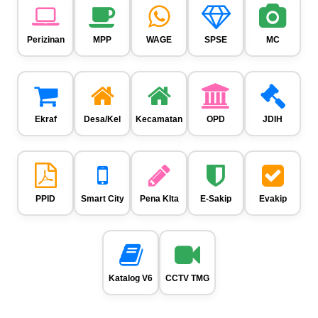
Perizinan
MPP
WAGE
SPSE
MC
Ekraf
Desa/Kel
Kecamatan
OPD
JDIH
PPID
Smart City
Pena KIta
E-Sakip
Evakip
Katalog V6
CCTV TMG