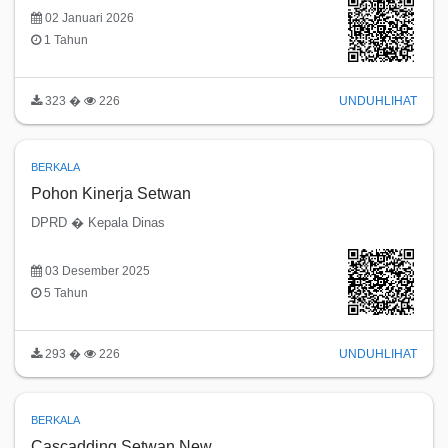
02 Januari 2026
1 Tahun
323 �
226
UNDUH
LIHAT
BERKALA
Pohon Kinerja Setwan
DPRD � Kepala Dinas
03 Desember 2025
5 Tahun
293 �
226
UNDUH
LIHAT
BERKALA
Cascadding Setwan New